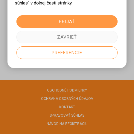
súhlas“ v dolnej časti stránky.
Prihlásiť sa
PRIJAŤ
ZAVRIEŤ
PREFERENCIE
OBCHODNÉ PODMIENKY
OCHRANA OSOBNÝCH ÚDAJOV
KONTAKT
SPRAVOVAŤ SÚHLAS
NÁVOD NA REGISTRÁCIU