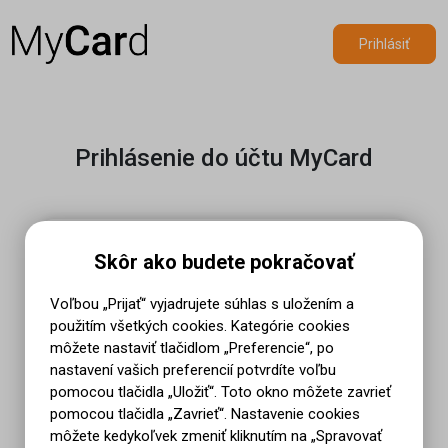
Prihlásiť
Prihlásenie do účtu MyCard
E-mailová adresa:*
Skôr ako budete pokračovať
Voľbou „Prijať“ vyjadrujete súhlas s uložením a
použitím všetkých cookies. Kategórie cookies
Heslo
môžete nastaviť tlačidlom „Preferencie“, po
nastavení vašich preferencií potvrdíte voľbu
pomocou tlačidla „Uložiť“. Toto okno môžete zavrieť
Zabudli ste vaše heslo?
pomocou tlačidla „Zavrieť“. Nastavenie cookies
môžete kedykoľvek zmeniť kliknutím na „Spravovať