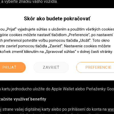
k
a vyberte značku vášho vozidla.
Skôr ako budete pokračovať
é údaje o sebe a Vašom vozidle.
Prosím, tu si dôkladne skontr
e potvrdením podmienok spracovania osobných údajov.
ou „Prijať“ vyjadrujete súhlas s uložením a použitím všetkých cookies
górie cookies môžete nastaviť tlačidlom „Preferencie“, po nastavení
ch preferencií potvrdíte voľbu pomocou tlačidla „Uložiť“. Toto okno
te zavrieť pomocou tlačidla „Zavrieť“. Nastavenie cookies môžete
iknúť na "Odoslať" a registrácia bude dokončená.
koľvek zmeniť kliknutím na „Spravovať súhlas“ v dolnej časti stránky.
PRIJAŤ
ZAVRIEŤ
PREFERENCIE
kartu MyCard e-mailom. Ak ju nenájdete v doručenej pošte, skontr
lnu kartu jednoducho uložíte do Apple Wallet alebo Peňaženky Goo
začnite využívať benefity
 strane vašej digitálnej karty alebo po prihlásení do konta na
www