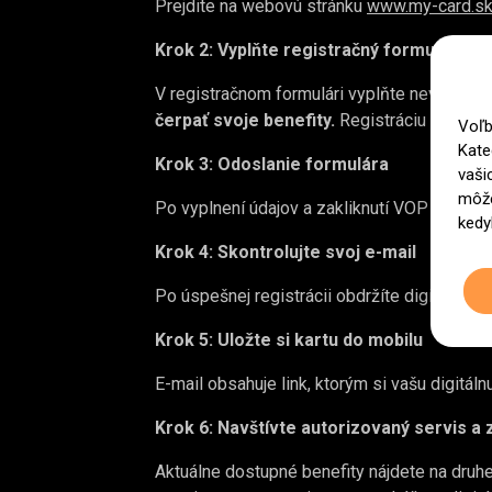
Prejdite na webovú stránku
www.my-card.s
Krok 2: Vyplňte registračný formulár
V registračnom formulári vyplňte nevyhnutn
čerpať svoje benefity.
Registráciu ukončít
Voľb
Kate
Krok 3: Odoslanie formulára
vaši
môže
Po vyplnení údajov a zakliknutí VOP stačí kl
kedy
Krok 4: Skontrolujte svoj e-mail
Po úspešnej registrácii obdržíte digitálnu 
Krok 5: Uložte si kartu do mobilu
E-mail obsahuje link, ktorým si vašu digitá
Krok 6: Navštívte autorizovaný servis a 
Aktuálne dostupné benefity nájdete na druhej