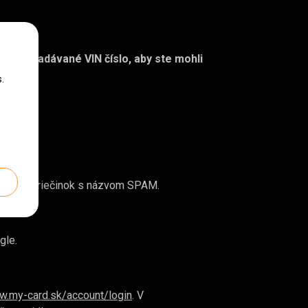
olujte zadávané VIN číslo, aby ste mohli
.
olujte aj priečinok s názvom SPAM.
gle.
.my-card.sk/account/login
. V