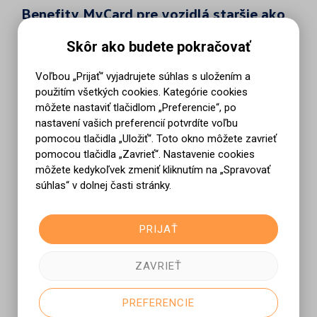
Benefity MyCard pre vozidlá staršie ako
3 roky
Skôr ako budete pokračovať
20 %* zľava na vybrané originálne diely
Voľbou „Prijať“ vyjadrujete súhlas s uložením a
Vernostná zľava na sortiment sezónneho príslušenstva v akcii
použitím všetkých cookies. Kategórie cookies
môžete nastaviť tlačidlom „Preferencie“, po
10 %* zľava na kompletné zimné kolesá
nastavení vašich preferencií potvrdíte voľbu
Servisná služba grátis
pomocou tlačidla „Uložiť“. Toto okno môžete zavrieť
pomocou tlačidla „Zavrieť“. Nastavenie cookies
Bez ročného poplatku
môžete kedykoľvek zmeniť kliknutím na „Spravovať
* Autorizovaný servisný partner môže poskytnúť akúkoľvek vlastnú
súhlas“ v dolnej časti stránky.
dodatočnú zľavu. Zľavy a voucher je možné využiť iba v prípade
montáže originálneho dielu/dielov a príslušenstva v autorizovanom
servise.
PRIJAŤ
Pre viac informácií o benefitoch kliknite na ikonu „i“ v oranžovom
krúžku.
ZAVRIEŤ
PREFERENCIE